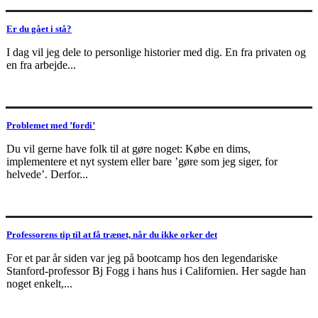
Er du gået i stå?
I dag vil jeg dele to personlige historier med dig. En fra privaten og
en fra arbejde...
Problemet med ’fordi’
Du vil gerne have folk til at gøre noget: Købe en dims,
implementere et nyt system eller bare ’gøre som jeg siger, for
helvede’. Derfor...
Professorens tip til at få trænet, når du ikke orker det
For et par år siden var jeg på bootcamp hos den legendariske
Stanford-professor Bj Fogg i hans hus i Californien. Her sagde han
noget enkelt,...