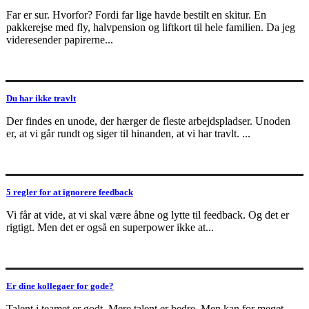
Far er sur. Hvorfor? Fordi far lige havde bestilt en skitur. En
pakkerejse med fly, halvpension og liftkort til hele familien. Da jeg
videresender papirerne...
Du har ikke travlt
Der findes en unode, der hærger de fleste arbejdspladser. Unoden
er, at vi går rundt og siger til hinanden, at vi har travlt. ...
5 regler for at ignorere feedback
Vi får at vide, at vi skal være åbne og lytte til feedback. Og det er
rigtigt. Men det er også en superpower ikke at...
Er dine kollegaer for gode?
Talent i teamet er godt. Mere talent er bedre. Men kan for meget