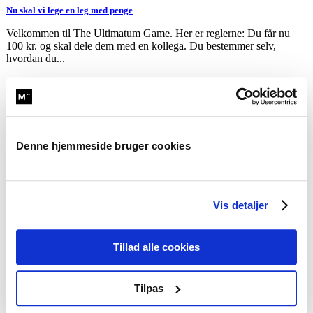
Nu skal vi lege en leg med penge
Velkommen til The Ultimatum Game. Her er reglerne: Du får nu
100 kr. og skal dele dem med en kollega. Du bestemmer selv,
hvordan du...
Sådan får du færre møder i kalenderen
Igennem årtier har vi kæmpet med for mange møder. For dårlige
Denne hjemmeside bruger cookies
møder. Møder, der står i vejen for fremdrift og fordybelse ...
Vis detaljer
De største hits fra 2025
Jeg tænkte, jeg lige ville slutte året med at sende jer en top 5-liste
Tillad alle cookies
over de mest populære indlæg fra året der gik...
Tilpas
Tanker eller smerte?