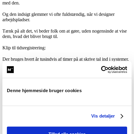
med den.
Og den indsigt glemmer vi ofte fuldstændig, når vi designer
arbejdspladser.
Tænk på alt det, vi beder folk om at gøre, uden nogensinde at vise
dem, hvad det bliver brugt til.
Klip til tidsregistrering:
Der bruges hvert år tusindvis af timer på at skrive tal ind i systemer.
Hvilken opgave, hvor mange timer, hvilken sag.
Det er kedeligt og bureaukratisk. Og de fleste medarbejdere får
aldrig
at vide, hvad i alverden det bliver brugt til.
Denne hjemmeside bruger cookies
DonorsChoose-modellen ser sådan her ud, når du får en sms fra
chefen:
“Jeg ved godt, at tidsregistrering er hammerkedeligt. Men jeg ville
bare lige sige, at dine registreringer fra Q1 viste, at vi brugte 80
Vis detaljer
timer mere på projektet end budgetteret. Det gav os dokumentation
til at genforhandle kontrakten med kunden, og vi fik 180.000 kr.
ekstra med hjem fra mødet. Mange tak, det kedelige tastearbejde er