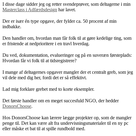
I disse dage sidder jeg og retter svendeprøver, som deltagerne i min
Masterclass i Adfærdsdesign
har lavet.
Der er især én type opgave, der fylder ca. 50 procent af min
indbakke.
Den handler om, hvordan man får folk til at gøre kedelige ting, som
er fristende at nedprioritere i en travl hverdag.
Du ved, dokumentation, evalueringer og på en suveræn førsteplads:
Hvordan får vi folk til at tidsregistrere?
I mange af deltagernes opgaver mangler der et centralt greb, som jeg
vil dele med dig her, fordi det er så effektivt.
Lad mig forklare grebet med to korte eksempler.
Det første handler om en meget succesfuld NGO, der hedder
DonorsChoose
.
Hos DonorsChoose kan lærere lægge projekter op, som de mangler
penge til. Det kan være alt fra undervisningsmaterialer til en ny pc
eller måske et bat til at spille rundbold med.