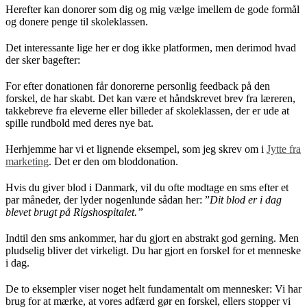
Herefter kan donorer som dig og mig vælge imellem de gode formål
og donere penge til skoleklassen.
Det interessante lige her er dog ikke platformen, men derimod hvad
der sker bagefter:
For efter donationen får donorerne personlig feedback på den
forskel, de har skabt. Det kan være et håndskrevet brev fra læreren,
takkebreve fra eleverne eller billeder af skoleklassen, der er ude at
spille rundbold med deres nye bat.
Herhjemme har vi et lignende eksempel, som jeg skrev om i
Jytte fra
marketing
. Det er den om bloddonation.
Hvis du giver blod i Danmark, vil du ofte modtage en sms efter et
par måneder, der lyder nogenlunde sådan her: ”
Dit blod er i dag
blevet brugt på Rigshospitalet.”
Indtil den sms ankommer, har du gjort en abstrakt god gerning. Men
pludselig bliver det virkeligt. Du har gjort en forskel for et menneske
i dag.
De to eksempler viser noget helt fundamentalt om mennesker: Vi har
brug for at mærke, at vores adfærd gør en forskel, ellers stopper vi