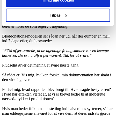
Tillad alle cookies
virkelig en stor hjælp.”
Klip til trivselsundersøgelsen:
Tilpas
Hvert år svarer folk på spørgsmål om trivsel, ledelse, samarbejde, og
derefter hører de som regel … ingenting.
Bloddonations-modellen ser sådan her ud, når der dumper en mail
ind 7 dage efter, du besvarede:
“67% af jer svarede, at de ugentlige fredagsmøder var en kæmpe
tidsrøver. De er nu aflyst permanent. Tak for at svare.”
Pludselig giver det mening at svare næste gang.
Så rådet er: Vis mig, hvilken forskel min dokumentation har skabt i
den virkelige verden.
Fortæl mig, hvad rapporten blev brugt til. Hvad sagde bestyrelsen?
Hvad har effekten været af, at vi er blevet bedre til at indberette
nærved-ulykker i produktionen?
Hvis man beder folk om at taste ting ind i alverdens systemer, så har
man eddergøjseme ansvaret for at vise dem, at deres indsats gjorde