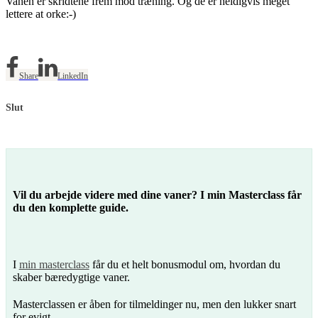
Vanen er skridtene frem mod træning. Og de er heldigvis meget
lettere at orke:-)
Share
LinkedIn
Slut
Vil du arbejde videre med dine vaner? I min Masterclass får
du den komplette guide.
I
min masterclass
får du et helt bonusmodul om, hvordan du
skaber bæredygtige vaner.
Masterclassen er åben for tilmeldinger nu, men den lukker snart
for evigt.