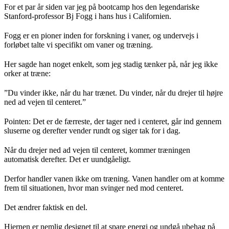
For et par år siden var jeg på bootcamp hos den legendariske
Stanford-professor Bj Fogg i hans hus i Californien.
Fogg er en pioner inden for forskning i vaner, og undervejs i
forløbet talte vi specifikt om vaner og træning.
Her sagde han noget enkelt, som jeg stadig tænker på, når jeg ikke
orker at træne:
”Du vinder ikke, når du har trænet. Du vinder, når du drejer til højre
ned ad vejen til centeret.”
Pointen: Det er de færreste, der tager ned i centeret, går ind gennem
sluserne og derefter vender rundt og siger tak for i dag.
Når du drejer ned ad vejen til centeret, kommer træningen
automatisk derefter. Det er uundgåeligt.
Derfor handler vanen ikke om træning. Vanen handler om at komme
frem til situationen, hvor man svinger ned mod centeret.
Det ændrer faktisk en del.
Hjernen er nemlig designet til at spare energi og undgå ubehag på