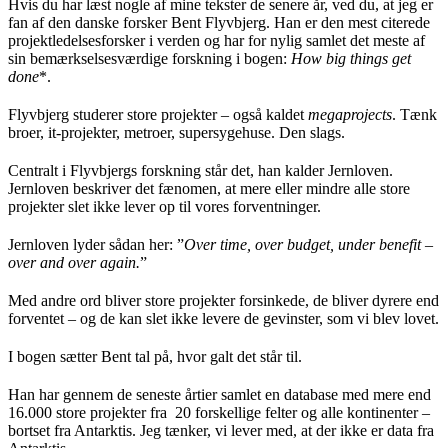
Hvis du har læst nogle af mine tekster de senere år, ved du, at jeg er
fan af den danske forsker Bent Flyvbjerg. Han er den mest citerede
projektledelsesforsker i verden og har for nylig samlet det meste af
sin bemærkselsesværdige forskning i bogen:
How big things get
done
*.
Flyvbjerg studerer store projekter – også kaldet
megaprojects
. Tænk
broer, it-projekter, metroer, supersygehuse. Den slags.
Centralt i Flyvbjergs forskning står det, han kalder Jernloven.
Jernloven beskriver det fænomen, at mere eller mindre alle store
projekter slet ikke lever op til vores forventninger.
Jernloven lyder sådan her: ”
Over time, over budget, under benefit –
over and over again.
”
Med andre ord bliver store projekter forsinkede, de bliver dyrere end
forventet – og de kan slet ikke levere de gevinster, som vi blev lovet.
I bogen sætter Bent tal på, hvor galt det står til.
Han har gennem de seneste årtier samlet en database med mere end
16.000 store projekter fra 20 forskellige felter og alle kontinenter –
bortset fra Antarktis. Jeg tænker, vi lever med, at der ikke er data fra