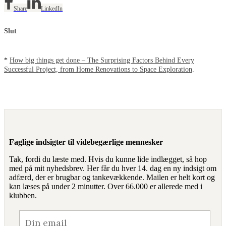
Share
LinkedIn
Slut
*
How big things get done – The Surprising Factors Behind Every
Successful Project, from Home Renovations to Space Exploration
.
Faglige indsigter til videbegærlige mennesker
Tak, fordi du læste med. Hvis du kunne lide indlægget, så hop
med på mit nyhedsbrev. Her får du hver 14. dag en ny indsigt om
adfærd, der er brugbar og tankevækkende. Mailen er helt kort og
kan læses på under 2 minutter. Over 66.000 er allerede med i
klubben.