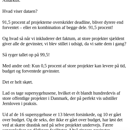
Antarktis.
Hvad viser dataen?
91,5 procent af projekterne overskrider deadline, bliver dyrere end
forventet – eller en kombination af begge dele. 91,5 procent!
Og hvad så når vi inkluderer det faktum, at store projekter sjældent
giver alle de gevinster, vi blev stillet i udsigt, da vi satte dem i gang?
Så ryger tallet op på 99,5!
Med andre ord: Kun 0,5 procent af store projekter kan levere på tid,
budget og forventede gevinster.
Det er helt skørt.
Lad os tage supersygehusene, hvilket er ét blandt hundredevis af
store offentlige projekter i Danmark, der på perfekt vis udstiller
Jernloven i praksis.
Ud af de 16 supersygehuse er 13 blevet forsinkede, og 10 er gået
over budget. Og de seks, der ikke er gået over budget, har løst det
ved at skære drastisk ned på selve projektet undervejs. Færre