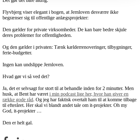
Det gør det bare aldrig.
Flyvbjerg viser elegant i bogen, at Jernloven desværre ikke
begrænser sig til offentlige anlægsprojekter:
Den gælder for private virksomheder. De kan bare bedre skjule
deres problemer for offentligheden.
Og den gælder i privaten: Tænk kælderrenoveringer, tilbygninger,
ferie-budgetter.
Ingen kan undslippe Jernloven.
Hvad gør vi så ved det?
Ja, det er selvsagt for stort til at behandle inden for 2 minutter. Men
husk, at Bent har været
i min podcast lige her, hvor han giver en
række gode råd
. Og jeg har faktisk overtalt ham til at komme tilbage
til efteråret. Her skal vi blandt andet tale om it-projekter. Oh my
God, it-projekter …
Den er helt gal.