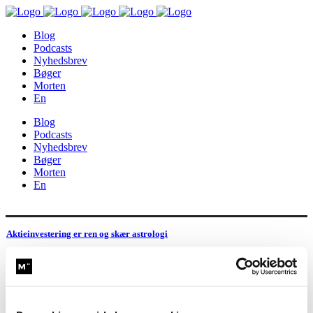
Blog
Podcasts
Nyhedsbrev
Bøger
Morten
En
Blog
Podcasts
Nyhedsbrev
Bøger
Morten
En
Aktieinvestering er ren og skær astrologi
Der er ingen, der kan forudsige aktiemarkedet. Og selv hvis der var,
ville du aldrig kunne finde frem til vedkommende....