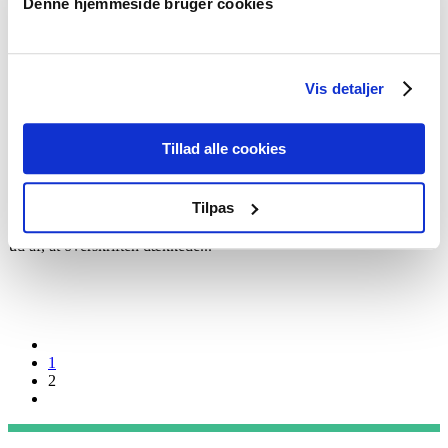
Denne hjemmeside bruger cookies
Sådan håndterer I tempoet på forandringer
Kravene til omstilling, tilpasning og udvikling er historisk store.
Alligevel er hastigheden på forandringer på det laveste niveau, vi
Vis detaljer
nogensinde vil opleve resten af vores...
Tillad alle cookies
Hvorfor er rige mennesker egentlig dumme svin?
Tilpas
For et stykke tid siden skrev jeg indlægget: Hvorfor er fattige
mennesker egentlig så dumme? Over 150.000 læste med og fandt
ud af, at overskriften dækkede...
1
2