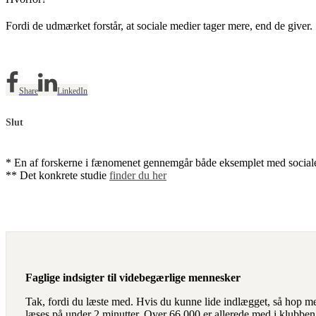
Fordi de udmærket forstår, at sociale medier tager mere, end de giver.
Share
LinkedIn
Slut
* En af forskerne i fænomenet gennemgår både eksemplet med sociale
** Det konkrete studie
finder du her
Faglige indsigter til videbegærlige mennesker
Tak, fordi du læste med. Hvis du kunne lide indlægget, så hop m
læses på under 2 minutter. Over 66.000 er allerede med i klubben