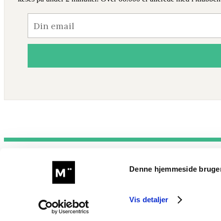
kontakt@mmunster.com
Denne hjemmeside bruger
© Morten Münster (Münster – CVR : 38996142)
Vis detaljer
Privatlivspolitik