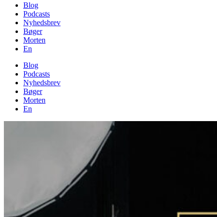
Blog
Podcasts
Nyhedsbrev
Bøger
Morten
En
Blog
Podcasts
Nyhedsbrev
Bøger
Morten
En