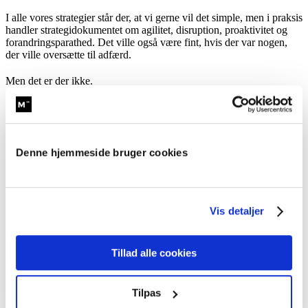
I alle vores strategier står der, at vi gerne vil det simple, men i praksis
handler strategidokumentet om agilitet, disruption, proaktivitet og
forandringsparathed. Det ville også være fint, hvis der var nogen,
der ville oversætte til adfærd.
Men det er der ikke.
Dels fordi det er svært. Dels fordi alle begreberne mister deres glitter
og glans, når de bliver til adfærd. Adfærd er nemlig i sin væren
utrolig banal. Det har vi bare glemt. Lad mig give dig et eksempel.
Denne hjemmeside bruger cookies
Lad os for evigt ændre folkesundheden med denne
banalitet
Vi kunne med et trylleslag revolutionere folkesundheden i hele
Vis detaljer
Danmark med én lille intervention. Den er gratis. Den er ultranem at
forstå. Den er superenkel. Den er målbar.
Tillad alle cookies
Og alligevel vil den have massive effekter på alt fra sygefravær til
eksekvering af strategier, konflikthåndtering, fejl i arbejdet,
sikkerhedsadfærd, stress, livststilssygdomme og meget mere. Er du
Tilpas
klar. Her kommer den: