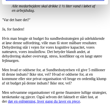
Alle medarbejdere skal drikke 1 ½ liter vand i løbet af
en arbejdsdag.
’Var det bare det?’
Ja, for fanden!
Hvis man brugte sit budget fra sundhedsstrategien på udelukkende
at løse denne udfordring, ville man få store målbare resultater.
Dehydrering står i vejen for vores kognitive kapacitet, vores
nattesøvn, vores insulinflow. Det betyder blandt andet, at
dehydrering skaber overvægt, stress, konflikter og en langt større
fejlmargen.
Men hvad er oddsene for, at Sundhedsstyrelsen vil give 5 millioner
til denne indsats? Ikke stor, vel? Hvad er oddsene for, at en
kommune eller stor privat organisation vil bruge en ordentlig klump
af sit budget på denne indsats? Ikke stor, vel?
Men selvsamme organisationer vil gerne finansiere luftige strategier,
tænketanke og pjecer. Også selvom det faktuelt er slået fast, at
der
dør en enhjørning, hver gang du laver en pjece
.