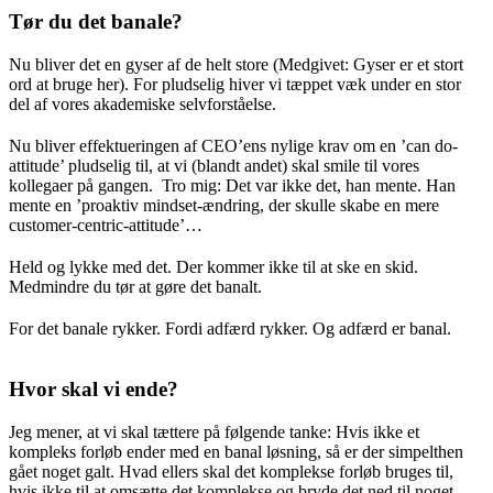
Tør du det banale?
Nu bliver det en gyser af de helt store (Medgivet: Gyser er et stort
ord at bruge her). For pludselig hiver vi tæppet væk under en stor
del af vores akademiske selvforståelse.
Nu bliver effektueringen af CEO’ens nylige krav om en ’can do-
attitude’ pludselig til, at vi (blandt andet) skal smile til vores
kollegaer på gangen. Tro mig: Det var ikke det, han mente. Han
mente en ’proaktiv mindset-ændring, der skulle skabe en mere
customer-centric-attitude’…
Held og lykke med det. Der kommer ikke til at ske en skid.
Medmindre du tør at gøre det banalt.
For det banale rykker. Fordi adfærd rykker. Og adfærd er banal.
Hvor skal vi ende?
Jeg mener, at vi skal tættere på følgende tanke: Hvis ikke et
kompleks forløb ender med en banal løsning, så er der simpelthen
gået noget galt. Hvad ellers skal det komplekse forløb bruges til,
hvis ikke til at omsætte det komplekse og bryde det ned til noget