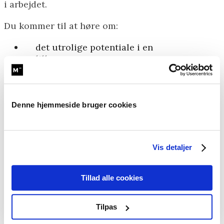
i arbejdet.
Du kommer til at høre om:
det utrolige potentiale i en
lille pause
det danske forsøg, hvor
medarbejderne arbejdede
mindre, men blev mere
Denne hjemmeside bruger cookies
produktive
gymnasierektoren, der
jonglerer fodbolde for at
Vis detaljer
blive bedre til svære
samtaler
hvorfor energidrikke gør
Tillad alle cookies
dig mere træt – og hvad du
kan gøre i stedet
Tilpas
praktiske principper til