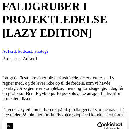
FALDGRUBER I
PROJEKTLEDELSE
[LAZY EDITION]
Adfærd
,
Podcast
,
Strategi
Podcasten 'Adfærd'
Langt de fleste projekter bliver forsinkede, de er dyrere, end vi
regner med, og de lever ikke op til de fordele, som vi havde
planlagt. Årsagerne er komplekse, men dog forudsigelige. I dag får
du professor Bent Flyvbjergs 10 psykologiske årsager til, hvorfor
projekter kikser.
Dagens lazy edition er baseret på blogindlægget af samme navn. På
lige under 22 minutter får du Flyvbjergs top-10 i kondenseret form.
Og du får også serveret de 5 ting, du kan gøre ved faldgruberne i
praksis.