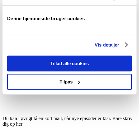
Undervejs kommer vi bl.a. forbi månelandingen, et skandaløst
koncerthus og nordamerikanske dæmninger …
Denne hjemmeside bruger cookies
Du finder Bent Flyvbjerg her
Du finder Bent Flyvbjerg på LinkedIn her
Vis detaljer
Du finder episoden lige herunder, hvor du bare klikker play. Eller
også kan du finde den i din foretrukne podcast-afspiller – bare søg
Tillad alle cookies
på Adfærd.
Abonner med Apple
Tilpas
Abonner med Spotify
Abonner med Android
Du kan i øvrigt få en kort mail, når nye episoder er klar. Bare skriv
dig op her: