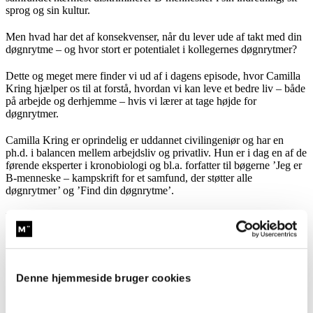
sprog og sin kultur.
Men hvad har det af konsekvenser, når du lever ude af takt med din
døgnrytme – og hvor stort er potentialet i kollegernes døgnrytmer?
Dette og meget mere finder vi ud af i dagens episode, hvor Camilla
Kring hjælper os til at forstå, hvordan vi kan leve et bedre liv – både
på arbejde og derhjemme – hvis vi lærer at tage højde for
døgnrytmer.
Camilla Kring er oprindelig er uddannet civilingeniør og har en
ph.d. i balancen mellem arbejdsliv og privatliv. Hun er i dag en af de
førende eksperter i kronobiologi og bl.a. forfatter til bøgerne ’Jeg er
B-menneske – kampskrift for et samfund, der støtter alle
døgnrytmer’ og ’Find din døgnrytme’.
I dagens episode kommer vi forbi:
hvad konsekvenserne er for B-mennesker ved
at leve i et samfund, der er indrettet primært til
A-mennesker
Denne hjemmeside bruger cookies
hvorvidt du mest identificerer dig med en
kamel, dromedar eller hængebugsvin (ja, det er