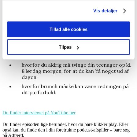
vigtigt)
Vis detaljer
om det egentlig er på tide at aflyse sommertid
hvordan vi designer vores skoler og
arbejdspladser til bedre at rumme mennesker
Tillad alle cookies
med forskellige døgnrytmer
hvordan vi kan bruge forskning i kronobiologi til
Tilpas
at øge trivsel og energi på arbejde og i
privatlivet
hvorfor du aldrig må tvinge din teenager op kl.
8 lørdag morgen, for at de kan ’få noget ud af
dagen’
hvorfor brunch måske kan være redningen på
dit parforhold.
Du finder interviewet på YouTube her
Du finder episoden lige herunder, hvor du bare klikker play. Eller
også kan du finde den i din foretrukne podcast-afspiller – bare søg
på Adfærd.