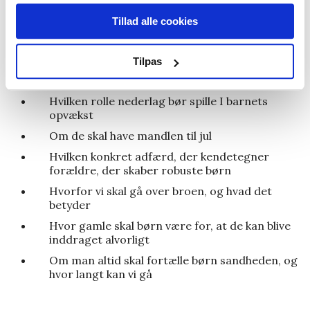
Hvordan man opdrager børn, så de bliver
Tillad alle cookies
ansvarlige og robuste
Om de 4 forskellige familietyper – og hvilken en,
der er den bedste
Tilpas
Om man skal rette på børns fejl
Hvilken rolle nederlag bør spille I barnets
opvækst
Om de skal have mandlen til jul
Hvilken konkret adfærd, der kendetegner
forældre, der skaber robuste børn
Hvorfor vi skal gå over broen, og hvad det
betyder
Hvor gamle skal børn være for, at de kan blive
inddraget alvorligt
Om man altid skal fortælle børn sandheden, og
hvor langt kan vi gå