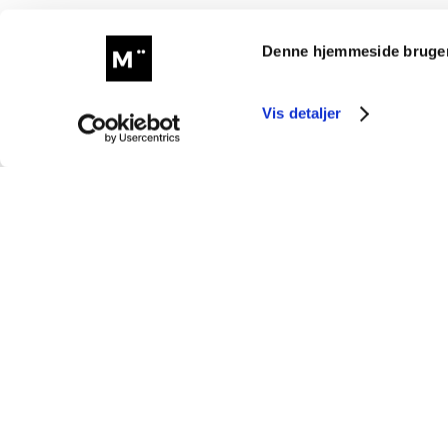
Denne hjemmeside bruger
Vis detaljer
kontakt@mmunster.com
© Morten Münster (Münster – CVR : 38996142)
Privatlivspolitik