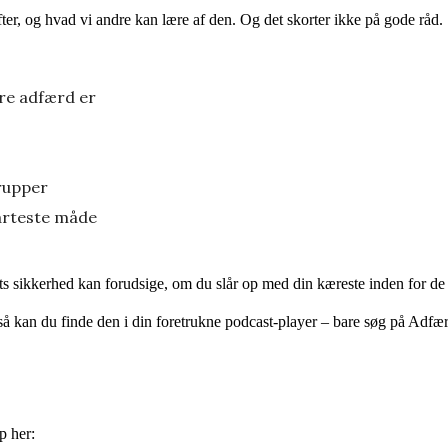
fter, og hvad vi andre kan lære af den. Og det skorter ikke på gode råd.
dre adfærd er
rupper
arteste måde
ts sikkerhed kan forudsige, om du slår op med din kæreste inden for de
gså kan du finde den i din foretrukne podcast-player – bare søg på Adfæ
p her: