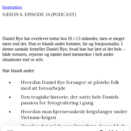
Inspiration
SÆSON 6. EPISODE 10 (PODCAST)
Daniel Rye har overlevet tortur hos IS i 13 måneder, men er meget
mere end det. Han er blandt andet forfatter, far og fotojournalist. I
denne samtale fortæller Daniel Rye, hvad han har lært af det hele –
både torturen, rejserne og mødet med mennesker i helt andre
situationer end os selv.
Hør blandt andet:
Hvordan Daniel Rye forsøger at påvirke folk
med sit fotoarbejde
Den tragiske historie, der satte hele Daniels
passion for fotografering i gang
Hvordan man hjernevaskede krigsfanger under
Vietnam-krigen
Hvorfor det måske var Grundtvig, der reddede