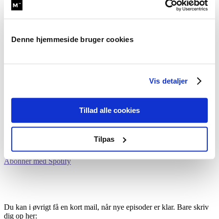
Daniels forstand
Hvad ’flatline’ betyder, og hvorfor det var
afgørende for gidslernes overlevelse
Denne hjemmeside bruger cookies
Hvad det vigtigste er, som Daniel har lært på
alle sine ture
Hvad en pisseirriterende mand i Føtex lærte
Daniel om livsglæde
Vis detaljer
Du finder episoden lige herunder, hvor du bare klikker play – eller
Tillad alle cookies
også kan du finde den i din foretrukne podcast-afspiller – bare søg
på Adfærd.
Tilpas
Abonner med iPhone
Abonner med Android
Abonner med Spotify
Du kan i øvrigt få en kort mail, når nye episoder er klar. Bare skriv
dig op her: