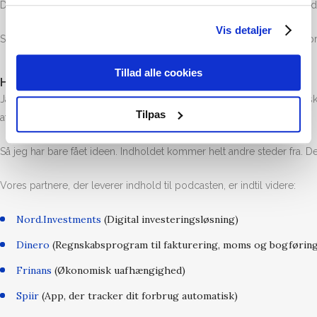
Det betyder, at episoderne er kortere og langt mere kompakte, end du e
Vis detaljer
Så: Forestil dig en ultra-brugs-orienteret lydbog, der i korte bidder
Tillad alle cookies
HVORFOR LAVER JEG DEN?
Jamen det gør jeg heller ikke. For jeg er ikke penge-ekspert. Jeg elsk
Tilpas
at lade ligge.
Så jeg har bare fået ideen. Indholdet kommer helt andre steder fra. D
Vores partnere, der leverer indhold til podcasten, er indtil videre:
Nord.Investments
(Digital investeringsløsning)
Dinero
(Regnskabsprogram til fakturering, moms og bogføring
Frinans
(Økonomisk uafhængighed)
Spiir
(App, der tracker dit forbrug automatisk)