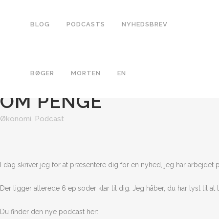
BLOG
PODCASTS
NYHEDSBREV
23 MAR
NU KAN DU LYT
BØGER
MORTEN
EN
OM PENGE
Økonomi
,
Podcast
I dag skriver jeg for at præsentere dig for en nyhed, jeg har arbejde
Der ligger allerede 6 episoder klar til dig. Jeg håber, du har lyst til
Du finder den nye podcast her: