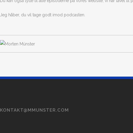
Du kan også lytte til alle episoderne på vores website, vi har lavet til
Jeg håber, du vil tage godt imod podcasten.
KONTAKT@MMUNSTER.COM