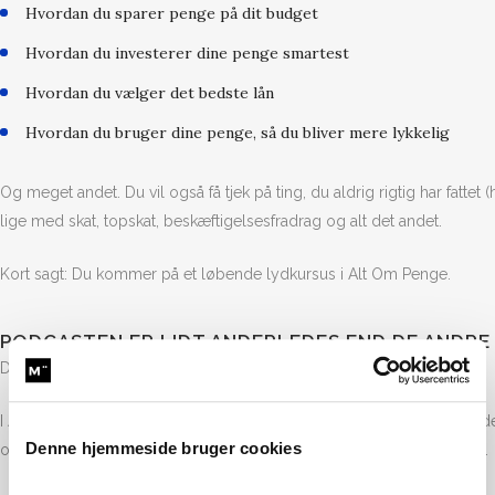
Hvordan du sparer penge på dit budget
Hvordan du investerer dine penge smartest
Hvordan du vælger det bedste lån
Hvordan du bruger dine penge, så du bliver mere lykkelig
Og meget andet. Du vil også få tjek på ting, du aldrig rigtig har fatte
lige med skat, topskat, beskæftigelsesfradrag og alt det andet.
Kort sagt: Du kommer på et løbende lydkursus i Alt Om Penge.
PODCASTEN ER LIDT ANDERLEDES END DE ANDRE
De fleste podcast foregår i interview-format. Det gør denne her ikke.
I Alt Om Penge har vi fundet en masse eksperter, der har skrevet god
Denne hjemmeside bruger cookies
oplæser til at levere deres guides og gode indhold til dig lydformat.