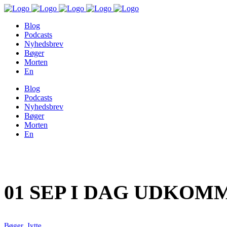
Blog
Podcasts
Nyhedsbrev
Bøger
Morten
En
Blog
Podcasts
Nyhedsbrev
Bøger
Morten
En
01 SEP
I DAG UDKOMM
Bøger
,
Jytte