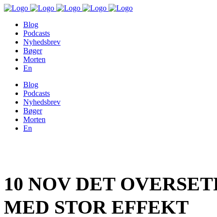
Blog
Podcasts
Nyhedsbrev
Bøger
Morten
En
Blog
Podcasts
Nyhedsbrev
Bøger
Morten
En
10 NOV
DET OVERSETE
MED STOR EFFEKT