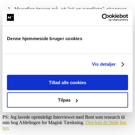
Hvorfor troen på, at “vi er særlige”, stopper
al læring og får os til at gentage andres fejl.
Hvorfor det er farligere at tro, at ens projekt
er unikt, end det er at stå med et reelt unikt
projekt
Denne hjemmeside bruger cookies
Hvad de bedste projektledere gør anderledes
Lyt med og lær, hvorfor den mest effektive vej til succes starter med
at indrømme, at du er helt normal.
Vis detaljer
Du finder episoden lige herunder, hvor du bare klikker play. Eller
også kan du finde den i din foretrukne podcast-afspiller – bare søg
Tillad alle cookies
på Adfærd.
Apple:
Find den her
Tilpas
Spotify:
Find den her
Mit website:
Find den her
PS: Jeg lavede oprindeligt Interviewet med Bent som research til
min bog Afdelingen for Magisk Tænkning.
Den kan du finde lige
her
.